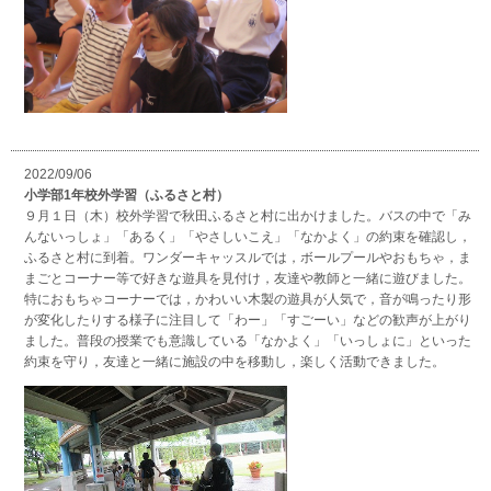
2022/09/06
小学部1年校外学習（ふるさと村）
９月１日（木）校外学習で秋田ふるさと村に出かけました。バスの中で「み
んないっしょ」「あるく」「やさしいこえ」「なかよく」の約束を確認し，
ふるさと村に到着。ワンダーキャッスルでは，ボールプールやおもちゃ，ま
まごとコーナー等で好きな遊具を見付け，友達や教師と一緒に遊びました。
特におもちゃコーナーでは，かわいい木製の遊具が人気で，音が鳴ったり形
が変化したりする様子に注目して「わー」「すごーい」などの歓声が上がり
ました。普段の授業でも意識している「なかよく」「いっしょに」といった
約束を守り，友達と一緒に施設の中を移動し，楽しく活動できました。