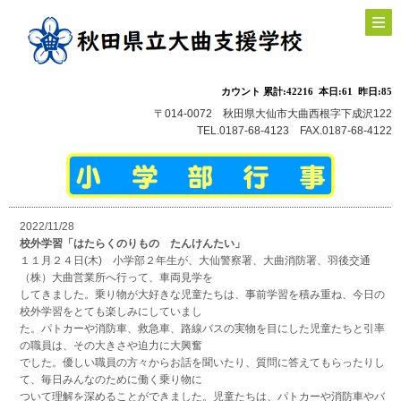
〒014-0072 秋田県大仙市大曲西根字下成沢122
TEL.0187-68-4123 FAX.0187-68-4122
2022/11/28
校外学習「はたらくのりもの たんけんたい」
１１月２４日(木) 小学部２年生が、大仙警察署、大曲消防署、羽後交通
（株）大曲営業所へ行って、車両見学を
してきました。乗り物が大好きな児童たちは、事前学習を積み重ね、今日の
校外学習をとても楽しみにしていまし
た。パトカーや消防車、救急車、路線バスの実物を目にした児童たちと引率
の職員は、その大きさや迫力に大興奮
でした。優しい職員の方々からお話を聞いたり、質問に答えてもらったりし
て、毎日みんなのために働く乗り物に
ついて理解を深めることができました。児童たちは、パトカーや消防車やバ