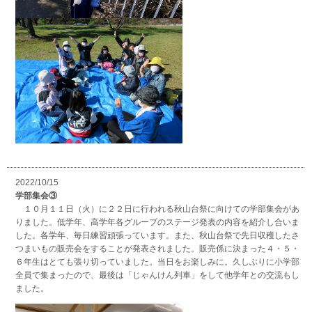
2022/10/15
学部集会③
１０月１１日（火）に２２日に行われる秋山台祭に向けての学部集会があ
りました。低学年、高学年各グループのステージ発表の内容を紹介し合いま
した。各学年、毎日練習頑張っています。また、秋山台祭で先日収穫したさ
つまいもの販売会をすることが発表されました。販売係に決まった４・５・
６年生はとても張り切っていました。当日をお楽しみに。久しぶりに小学部
全員で集まったので、最後は「じゃんけん列車」をして他学年との交流もし
ました。