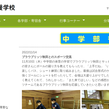
〒
み
各学部・寄宿舎
行事コーナー
分
方針
小学部
中学部
高等部
訪問学級
寄宿舎
学校行事
小学部行事
中学部行事
高等部行事
寄宿舎行事
その他の行事
研究部
地域支
進路指
生徒指
総務部
保健室
2022/11/14
ブラウブリッツ秋田とのスポーツ交流
11月10日（木）中学部の体育の学習でブラウブリッツ秋田とサ
の皆さんにボールの蹴り方を教えてもらったり、「上手だね」「
楽しくパス、シュート練習に取り組みました。最後は試合形式の
強くゴールにシュートを打ったりして、会場は大盛り上がりでし
く教えてくれて、うれしかった」「また来てほしい」などの感想
ツチームであるブラウブリッツ秋田を応援していきたいと思いま