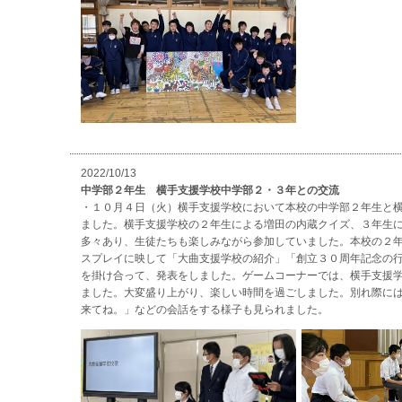
2022/10/13
中学部２年生 横手支援学校中学部２・３年との交流
・１０月４日（火）横手支援学校において本校の中学部２年生と
ました。横手支援学校の２年生による増田の内蔵クイズ、３年生
多々あり、生徒たちも楽しみながら参加していました。本校の２年生
スプレイに映して「大曲支援学校の紹介」「創立３０周年記念の
を掛け合って、発表をしました。ゲームコーナーでは、横手支援
ました。大変盛り上がり、楽しい時間を過ごしました。別れ際に
来てね。」などの会話をする様子も見られました。