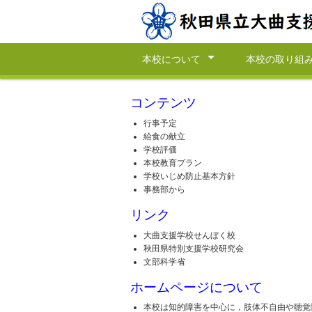
本校について
本校の取り組
トップページ
校長先生のページ
本校の経営方針
校歌
沿革
アクセス
学校評価
本校教育プラン
いじめ防止基本