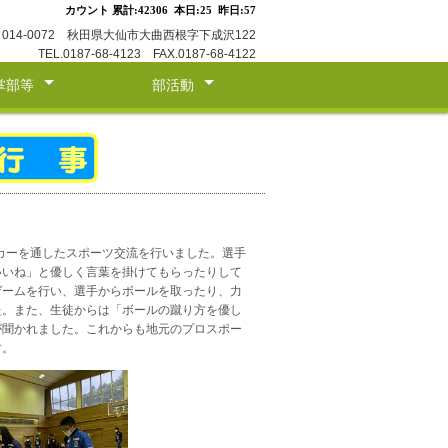
014-0072 秋田県大仙市大曲西根字下成沢122
TEL.0187-68-4123 FAX.0187-68-4122
掌部等
部活動
援部
導部
導部
バスケットボール部
サッカー部
軽スポーツ部
芸術部
ッカーを通したスポーツ交流を行いました。選手
いいね」と優しく言葉を掛けてもらったりして
ゲームを行い、選手からボールを取ったり、力
た。また、生徒からは「ボールの蹴り方を優し
が聞かれました。これからも地元のプロスポー
す。