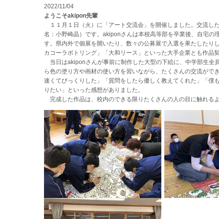
2022/11/04
ようこそakipon先輩
１１月１日（火）に「アート交流会」を開催しました。交流したの
名：小野崎晶）です。akiponさんは本校高等部を卒業後、自宅
す。県内外で個展を開いたり、数々の公募展で入選を果たしたり
カコーラボトリング」「大和リース」といった大手企業とも作品
当日はakiponさんが事前に制作した大型の下絵に、中学部生全員
ら色の塗り方や画材の使い方を習いながら、たくさんの交流ができま
速くてびっくりした」「質問をしたら優しく教えてくれた」「僕もい
りたい」といった感想がありました。
完成した作品は、校内のできる限りたくさんの人の目に触れるよ