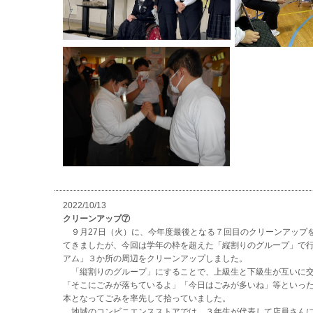
2022/10/13
クリーンアップ⑦
９月27日（火）に、今年度最後となる７回目のクリーンアップ
てきましたが、今回は学年の枠を超えた「縦割りのグループ」で行
アム」３か所の周辺をクリーンアップしました。
「縦割りのグループ」にすることで、上級生と下級生が互いに交
「そこにごみが落ちているよ」「今日はごみが多いね」等といっ
本となってごみを率先して拾っていました。
地域のコンビニエンスストアでは、３年生が代表して店員さんに