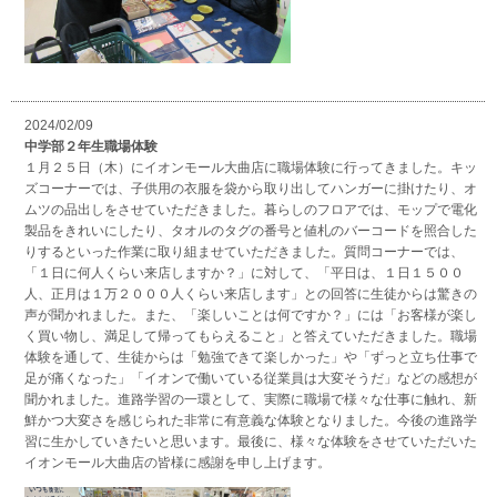
2024/02/09
中学部２年生職場体験
１月２５日（木）にイオンモール大曲店に職場体験に行ってきました。キッ
ズコーナーでは、子供用の衣服を袋から取り出してハンガーに掛けたり、オ
ムツの品出しをさせていただきました。暮らしのフロアでは、モップで電化
製品をきれいにしたり、タオルのタグの番号と値札のバーコードを照合した
りするといった作業に取り組ませていただきました。質問コーナーでは、
「１日に何人くらい来店しますか？」に対して、「平日は、１日１５００
人、正月は１万２０００人くらい来店します」との回答に生徒からは驚きの
声が聞かれました。また、「楽しいことは何ですか？」には「お客様が楽し
く買い物し、満足して帰ってもらえること」と答えていただきました。職場
体験を通して、生徒からは「勉強できて楽しかった」や「ずっと立ち仕事で
足が痛くなった」「イオンで働いている従業員は大変そうだ」などの感想が
聞かれました。進路学習の一環として、実際に職場で様々な仕事に触れ、新
鮮かつ大変さを感じられた非常に有意義な体験となりました。今後の進路学
習に生かしていきたいと思います。最後に、様々な体験をさせていただいた
イオンモール大曲店の皆様に感謝を申し上げます。