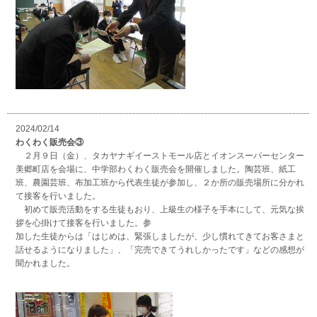
2024/02/14
わくわく販売会③
２月９日（金）、タカヤナギイーストモール店とイオンスーパーセンター
美郷町店を会場に、中学部わくわく販売会を開催しました。陶芸班、紙工
班、農園芸班、布加工班から代表生徒が参加し、２か所の販売場所に分かれ
て接客を行いました。
初めて販売活動をする生徒もおり、上級生の様子を手本にして、元気な挨
拶を心掛けて接客を行いました。参
加した生徒からは「はじめは、緊張しましたが、少し慣れてきてお客さまと
話せるようになりました」、「完売できてうれしかったです」などの感想が
聞かれました。