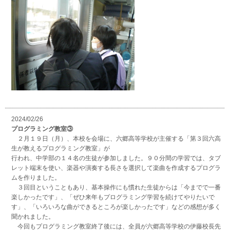
2024/02/26
プログラミング教室③
２月１９日（月）、本校を会場に、六郷高等学校が主催する「第３回六高
生が教えるプログラミング教室」が
行われ、中学部の１４名の生徒が参加しました。９０分間の学習では、タブ
レット端末を使い、楽器や演奏する長さを選択して楽曲を作成するプログラ
ムを作りました。
３回目ということもあり、基本操作にも慣れた生徒からは「今までで一番
楽しかったです」、「ぜひ来年もプログラミング学習を続けてやりたいで
す」、「いろいろな曲ができるところが楽しかったです」などの感想が多く
聞かれました。
今回もプログラミング教室終了後には、全員が六郷高等学校の伊藤校長先