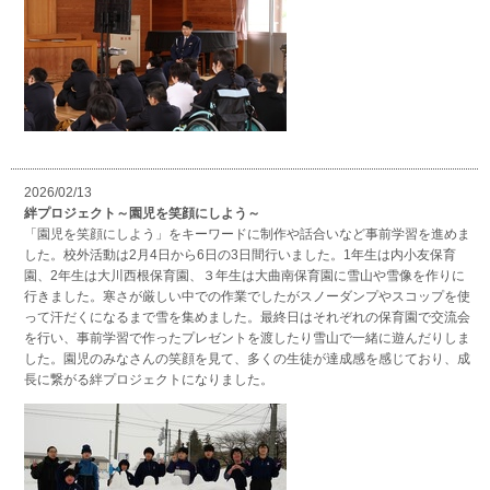
2026/02/13
絆プロジェクト～園児を笑顔にしよう～
「園児を笑顔にしよう」をキーワードに制作や話合いなど事前学習を進めま
した。校外活動は2月4日から6日の3日間行いました。1年生は内小友保育
園、2年生は大川西根保育園、３年生は大曲南保育園に雪山や雪像を作りに
行きました。寒さが厳しい中での作業でしたがスノーダンプやスコップを使
って汗だくになるまで雪を集めました。最終日はそれぞれの保育園で交流会
を行い、事前学習で作ったプレゼントを渡したり雪山で一緒に遊んだりしま
した。園児のみなさんの笑顔を見て、多くの生徒が達成感を感じており、成
長に繋がる絆プロジェクトになりました。