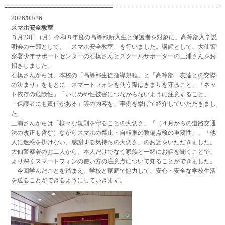
2026/03/26
スマホ安全教室
３月23日（月）令和８年度の高等部新入生と保護者を対象に、高等部入学説
明会の一部として、「スマホ安全教室」を行いました。講師として、大仙警
察署少年サポートセンターの石橋さんとスクールサポーターの三浦さんをお
招きしました。
石橋さんからは、本校の「高等部生徒指導規程」と「高等部 友達との交際
の決まり」をもとに「スマートフォンを使う際はきまりを守ること」「ネッ
ト依存の危険性」「いじめや性被害につながらないように注意すること」
「保護者にも責任がある」等の内容を、事例を挙げて紹介していただきまし
た。
三浦さんからは「様々な規則を守ることの大切さ」「（４月からの道路交通
法の改正も含む）ながらスマホの禁止・自転車の整備点検の重要性」、「他
人に迷惑を掛けない、感謝する気持ちの大切さ」のお話をいただきました。
大仙警察署のお二人から、本人だけでなく家族と一緒にお話を聞くことで、
より深くスマートフォンの使い方の注意点について知ることができました。
今回学んだことを踏まえ、学校と家庭で協力して、安心・安全な学校生活
を送ることができるようにしていきます。