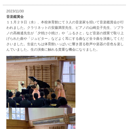
2023/11/30
音楽鑑賞会
１１月２９日（水）、本校体育館にて３人の音楽家を招いて音楽鑑賞会が行
われました。クラリネットの安藤満里先生、ピアノの山崎圭子先生、ソプラ
ノの髙橋遙先生が「夕焼け小焼け」や「ふるさと」など音楽の授業で取り上
げられた曲や「ジュピター」などよく耳にする曲など全９曲を演奏してくだ
さいました。生徒たちは体育館いっぱいに響き渡る歌声や楽器の音色を楽し
んでいました。生の演奏に触れる貴重な機会になりました。