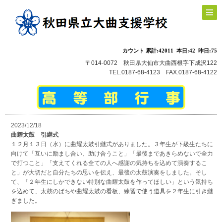
〒014-0072 秋田県大仙市大曲西根字下成沢122
TEL.0187-68-4123 FAX.0187-68-4122
2023/12/18
曲耀太鼓 引継式
１２月１３日（水）に曲耀太鼓引継式がありました。３年生が下級生たちに
向けて「互いに励まし合い、助け合うこと」「最後まであきらめないで全力
で打つこと」「支えてくれる全ての人へ感謝の気持ちを込めて演奏するこ
と」が大切だと自分たちの思いを伝え、最後の太鼓演奏をしました。そし
て、「２年生にしかできない特別な曲耀太鼓を作ってほしい」という気持ち
を込めて、太鼓のばちや曲耀太鼓の看板、練習で使う道具を２年生に引き継
ぎました。