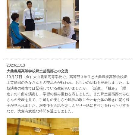
2023/11/13
大曲農業高等学校郷土芸能部との交流
10月27日（金）大曲農業高等学校で、高等部３年生と大曲農業高等学校郷
土芸能部のみなさんとの交流会が行われ、お互いの活動を発表しました。太
鼓演奏の発表では緊張している生徒もいましたが、「誕生」「挑み」「躍
進」の３曲を演奏し、学習の積み重ねを表しました。また郷土芸能部のみな
さんの発表を見て、手踊りの美しさや民謡の歌に合わせた体の動きに驚く様
子が見られました。演奏後も会話を楽しんだり一緒に片付けを行ったりする
など、大変有意義な時間を過ごしました。