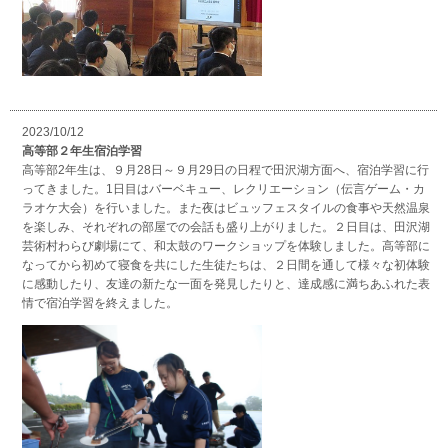
2023/10/12
高等部２年生宿泊学習
高等部2年生は、９月28日～９月29日の日程で田沢湖方面へ、宿泊学習に行
ってきました。1日目はバーベキュー、レクリエーション（伝言ゲーム・カ
ラオケ大会）を行いました。また夜はビュッフェスタイルの食事や天然温泉
を楽しみ、それぞれの部屋での会話も盛り上がりました。２日目は、田沢湖
芸術村わらび劇場にて、和太鼓のワークショップを体験しました。高等部に
なってから初めて寝食を共にした生徒たちは、２日間を通して様々な初体験
に感動したり、友達の新たな一面を発見したりと、達成感に満ちあふれた表
情で宿泊学習を終えました。